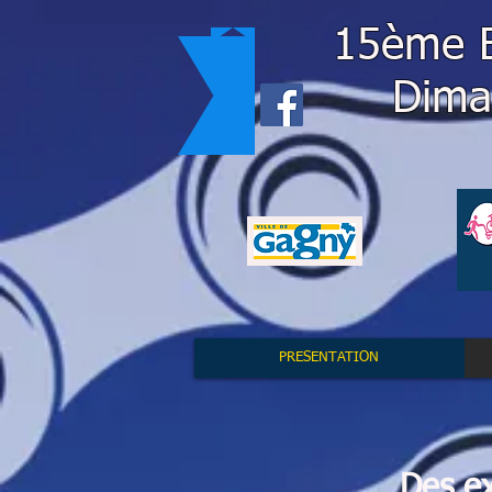
15ème B
Dima
PRESENTATION
Des ex